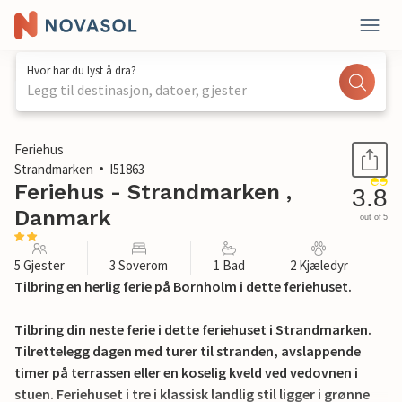
Hvor har du lyst å dra?
Legg til destinasjon, datoer, gjester
1 / 20
Feriehus
Strandmarken
I51863
Feriehus - Strandmarken ,
3.8
Danmark
out of 5
5 Gjester
3 Soverom
1 Bad
2 Kjæledyr
Tilbring en herlig ferie på Bornholm i dette feriehuset.
Tilbring din neste ferie i dette feriehuset i Strandmarken.
Tilrettelegg dagen med turer til stranden, avslappende
timer på terrassen eller en koselig kveld ved vedovnen i
stuen. Feriehuset i tre i klassisk landlig stil ligger i grønne