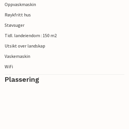
Oppvaskmaskin
lille byen Torup finner du butikker for de daglige behovene
samt noen få restauranter og et konditori. Hvis du vil
Røykfritt hus
oppleve noe mer, kan du kjøre til Halmstad.
Støvsuger
Tidl. landeiendom : 150 m2
Utsikt over landskap
Vaskemaskin
WiFi
Plassering