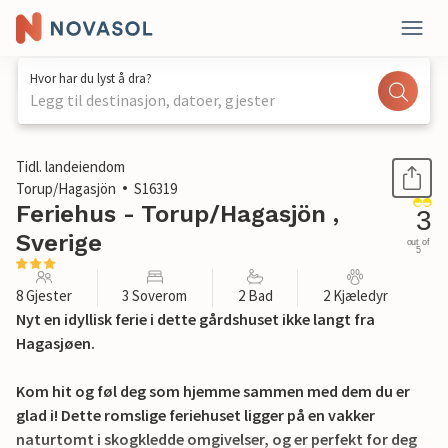
Hvor har du lyst å dra?
Legg til destinasjon, datoer, gjester
1 / 18
Tidl. landeiendom
Torup/Hagasjön
S16319
Feriehus - Torup/Hagasjön ,
3
Sverige
out of
5
8 Gjester
3 Soverom
2 Bad
2 Kjæledyr
Nyt en idyllisk ferie i dette gårdshuset ikke langt fra
Hagasjøen.
Kom hit og føl deg som hjemme sammen med dem du er
glad i! Dette romslige feriehuset ligger på en vakker
naturtomt i skogkledde omgivelser, og er perfekt for deg