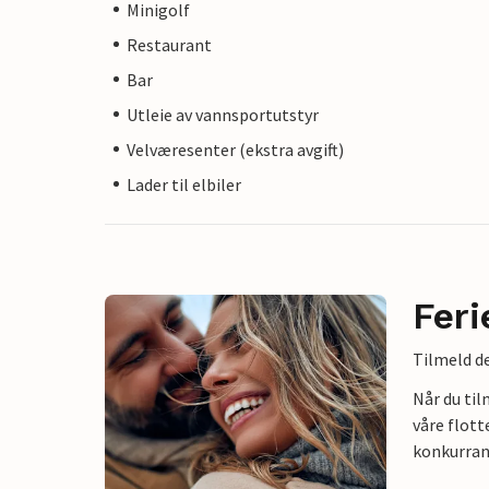
Minigolf
Restaurant
Bar
Utleie av vannsportutstyr
Velværesenter (ekstra avgift)
Lader til elbiler
Feri
Tilmeld de
Når du ti
våre flott
konkurran