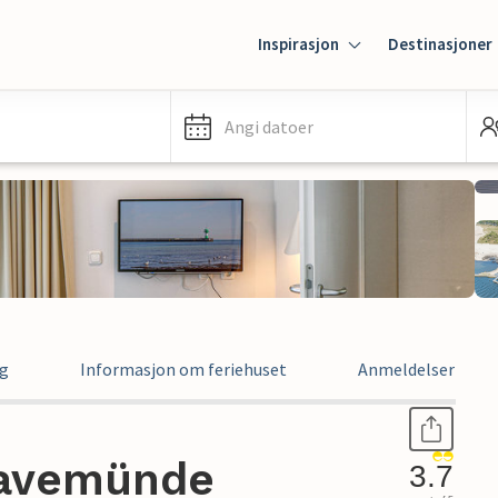
Inspirasjon
Destinasjoner
Angi datoer
ng
Informasjon om feriehuset
Anmeldelser
Travemünde
3.7