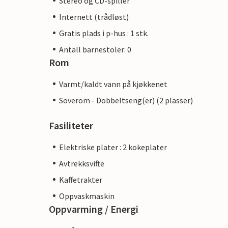
Stereo og CD-spiller
Internett (trådløst)
Gratis plads i p-hus : 1 stk.
Antall barnestoler: 0
Rom
Varmt/kaldt vann på kjøkkenet
Soverom - Dobbeltseng(er) (2 plasser)
Fasiliteter
Elektriske plater : 2 kokeplater
Avtrekksvifte
Kaffetrakter
Oppvaskmaskin
Oppvarming / Energi