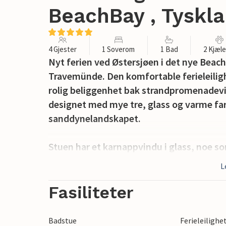
BeachBay , Tyskl
4 Gjester
1 Soverom
1 Bad
2 Kjæl
Nyt ferien ved Østersjøen i det nye Beach
Travemünde. Den komfortable ferieleilighet
rolig beliggenhet bak strandpromenadevil
designet med mye tre, glass og varme far
sanddynelandskapet.
Stuen har et karnappvindu i glass, noe som
gjennomstrømmet av lys. Her finner du o
L
Dette bader ferieleiligheten i et behage
ut på den overbygde terrassen. Her kan d
Fasiliteter
friske Østersjøluften.
Badstue
Ferieleilighe