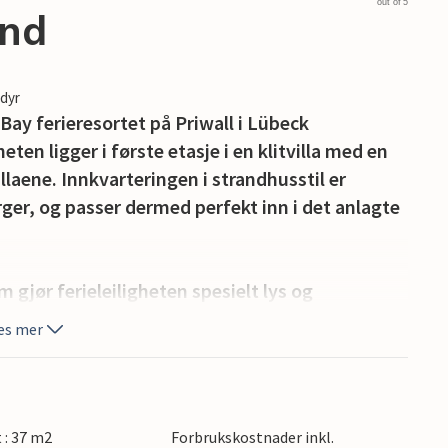
out of 5
and
edyr
Bay ferieresortet på Priwall i Lübeck
en ligger i første etasje i en klitvilla med en
laene. Innkvarteringen i strandhusstil er
ger, og passer dermed perfekt inn i det anlagte
 gjør ferieleiligheten spesielt lys og
gså kjøkkenkrok, sovesofa og bioetanolpeis.
es mer
lig lys. Fra det separate soverommet kommer du
ere spise frokost sammen eller bare nyte den
t : 37 m2
Forbrukskostnader inkl.