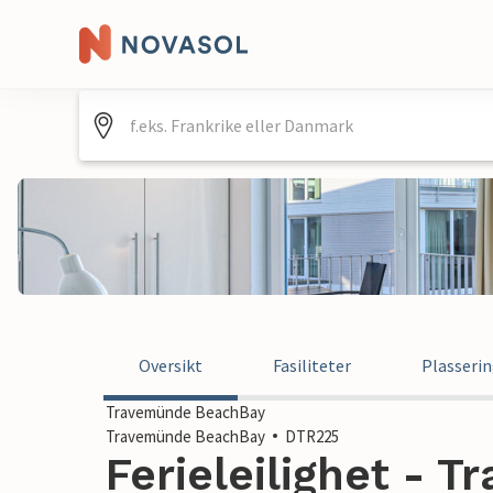
Oversikt
Fasiliteter
Plasseri
Travemünde BeachBay
Travemünde BeachBay
DTR225
Ferieleilighet - 