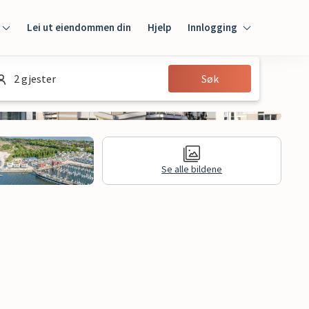
Lei ut eiendommen din
Hjelp
Innlogging
Innlogging
2 gjester
Søk
Gjest
Huseier
Se alle bildene