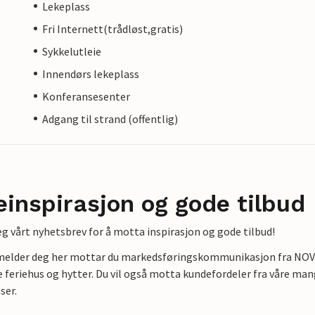
Lekeplass
Fri Internett(trådløst,gratis)
Sykkelutleie
Innendørs lekeplass
Konferansesenter
Adgang til strand (offentlig)
einspirasjon og gode tilbud
g vårt nyhetsbrev for å motta inspirasjon og gode tilbud!
lmelder deg her mottar du markedsføringskommunikasjon fra NOVAS
e feriehus og hytter. Du vil også motta kundefordeler fra våre mang
ser.