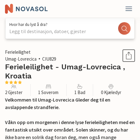
Hvor har du lyst å dra?
Legg til destinasjon, datoer, gjester
1 / 17
Ferieleilighet
Umag-Lovrecica
CIU829
Ferieleilighet - Umag-Lovrecica ,
Kroatia
2 Gjester
1 Soverom
1 Bad
0 Kjæledyr
Velkommen til Umag-Lovrecica Gleder deg til en
avslappende strandferie.
Våkn opp om morgenen i denne lyse ferieleiligheten med en
fantastisk utsikt over området. Solen skinner, og du har
ikke bare en solrik dag foran deg, men også mange