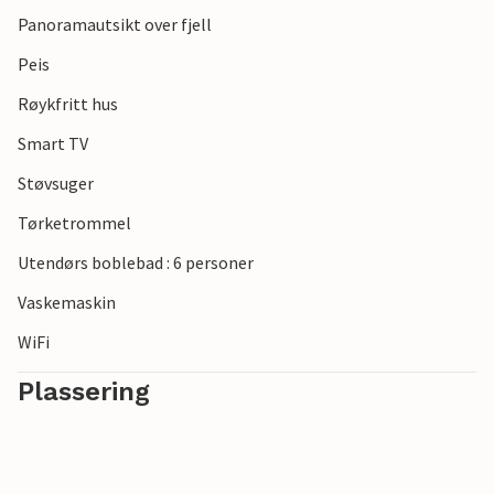
og vidstrakte vidder, uansett årstid.
Panoramautsikt over fjell
Peis
Røykfritt hus
Smart TV
Støvsuger
Tørketrommel
Utendørs boblebad : 6 personer
Vaskemaskin
WiFi
Plassering