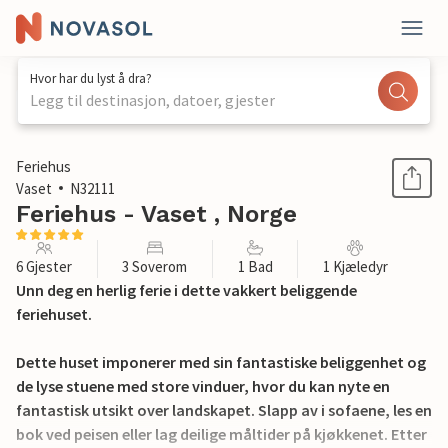
Hvor har du lyst å dra?
Legg til destinasjon, datoer, gjester
1 / 22
Feriehus
Vaset
N32111
Feriehus - Vaset , Norge
6 Gjester
3 Soverom
1 Bad
1 Kjæledyr
Unn deg en herlig ferie i dette vakkert beliggende
feriehuset.
Dette huset imponerer med sin fantastiske beliggenhet og
de lyse stuene med store vinduer, hvor du kan nyte en
fantastisk utsikt over landskapet. Slapp av i sofaene, les en
bok ved peisen eller lag deilige måltider på kjøkkenet. Etter