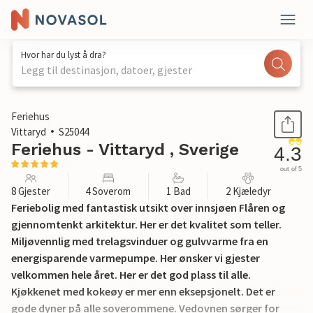
Hvor har du lyst å dra?
Legg til destinasjon, datoer, gjester
1 / 26
Feriehus
Vittaryd
S25044
Feriehus - Vittaryd , Sverige
4.3
out of 5
8 Gjester
4 Soverom
1 Bad
2 Kjæledyr
Feriebolig med fantastisk utsikt over innsjøen Flåren og
gjennomtenkt arkitektur. Her er det kvalitet som teller.
Miljøvennlig med trelagsvinduer og gulvvarme fra en
energisparende varmepumpe. Her ønsker vi gjester
velkommen hele året. Her er det god plass til alle.
Kjøkkenet med kokeøy er mer enn eksepsjonelt. Det er
gode dyner på alle soverommene. Vedovnen sørger for