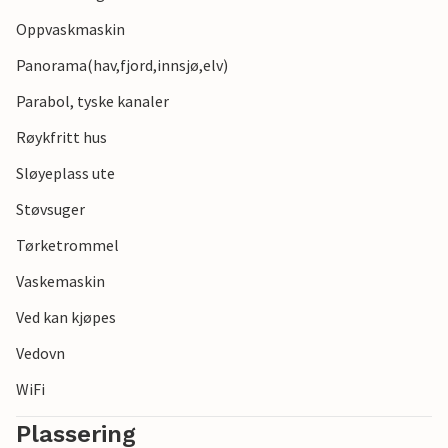
Oppvaskmaskin
Panorama(hav,fjord,innsjø,elv)
Parabol, tyske kanaler
Røykfritt hus
Sløyeplass ute
Støvsuger
Tørketrommel
Vaskemaskin
Ved kan kjøpes
Vedovn
WiFi
Plassering