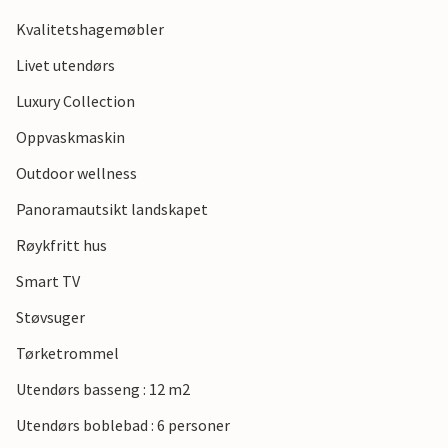
avslappende ferie!
Kvalitetshagemøbler
Livet utendørs
Luxury Collection
Oppvaskmaskin
Outdoor wellness
Panoramautsikt landskapet
Røykfritt hus
Smart TV
Støvsuger
Tørketrommel
Utendørs basseng : 12 m2
Utendørs boblebad : 6 personer