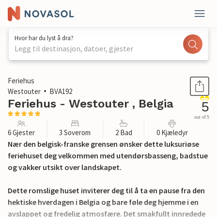
Hvor har du lyst å dra?
Legg til destinasjon, datoer, gjester
1 / 24
Feriehus
Westouter
BVA192
Feriehus - Westouter , Belgia
5
out of 5
6 Gjester
3 Soverom
2 Bad
0 Kjæledyr
Nær den belgisk-franske grensen ønsker dette luksuriøse
feriehuset deg velkommen med utendørsbasseng, badstue
og vakker utsikt over landskapet.
Dette romslige huset inviterer deg til å ta en pause fra den
hektiske hverdagen i Belgia og bare føle deg hjemme i en
avslappet og fredelig atmosfære. Det smakfullt innredede