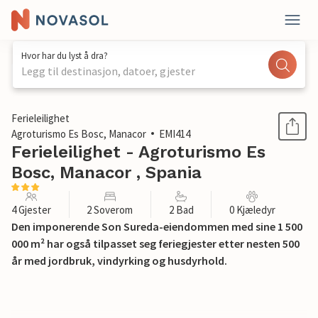
Hvor har du lyst å dra?
Legg til destinasjon, datoer, gjester
1 / 42
Ferieleilighet
Agroturismo Es Bosc, Manacor
EMI414
Ferieleilighet - Agroturismo Es
Bosc, Manacor , Spania
4 Gjester
2 Soverom
2 Bad
0 Kjæledyr
Den imponerende Son Sureda-eiendommen med sine 1 500
000 m² har også tilpasset seg feriegjester etter nesten 500
år med jordbruk, vindyrking og husdyrhold.