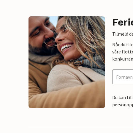
Feri
Tilmeld de
Når du ti
våre flott
konkurran
Du kan til
personoppl