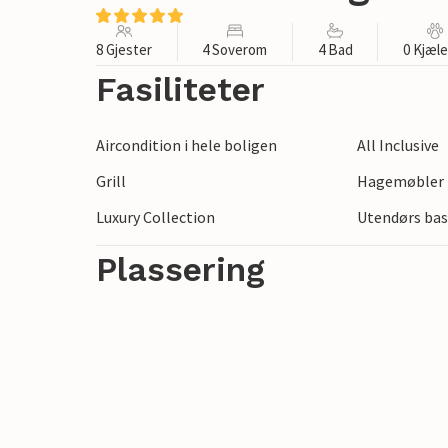
8 Gjester
4 Soverom
4 Bad
0 Kjæl
Fasiliteter
Aircondition i hele boligen
All Inclusive
Grill
Hagemøbler
Luxury Collection
Utendørs bas
Plassering