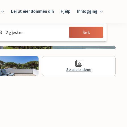
Lei ut eiendommen din
Hjelp
Innlogging
Innlogging
2 gjester
Søk
Gjest
Huseier
Se alle bildene
jon