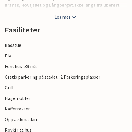
Branäs, Hovfjället og Långberget. Ikke langt fra uberørt
natur med bær, sopp og selvfølgelig elg.
Les mer
Fasiliteter
Badstue
Elv
Feriehus : 39 m2
Gratis parkering på stedet : 2 Parkeringsplasser
Grill
Hagemøbler
Kaffetrakter
Oppvaskmaskin
Røykfritt hus