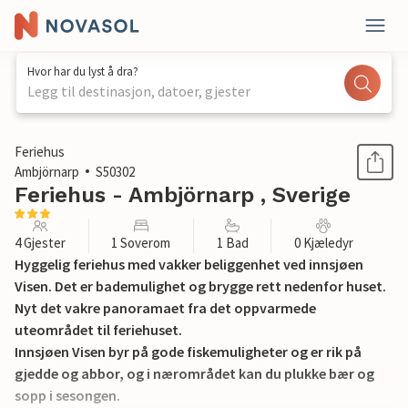
Hvor har du lyst å dra?
Legg til destinasjon, datoer, gjester
1 / 13
Feriehus
Ambjörnarp
S50302
Feriehus - Ambjörnarp , Sverige
4 Gjester
1 Soverom
1 Bad
0 Kjæledyr
Hyggelig feriehus med vakker beliggenhet ved innsjøen
Visen. Det er bademulighet og brygge rett nedenfor huset.
Nyt det vakre panoramaet fra det oppvarmede
uteområdet til feriehuset.
Innsjøen Visen byr på gode fiskemuligheter og er rik på
gjedde og abbor, og i nærområdet kan du plukke bær og
sopp i sesongen.