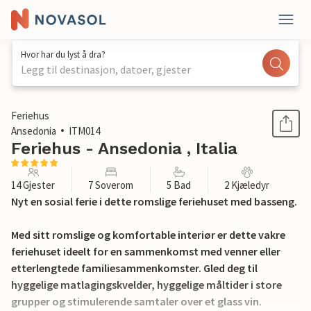
Hvor har du lyst å dra?
Legg til destinasjon, datoer, gjester
1 / 45
Feriehus
Ansedonia
ITM014
Feriehus - Ansedonia , Italia
14 Gjester
7 Soverom
5 Bad
2 Kjæledyr
Nyt en sosial ferie i dette romslige feriehuset med basseng.
Med sitt romslige og komfortable interiør er dette vakre
feriehuset ideelt for en sammenkomst med venner eller
etterlengtede familiesammenkomster. Gled deg til
hyggelige matlagingskvelder, hyggelige måltider i store
grupper og stimulerende samtaler over et glass vin.