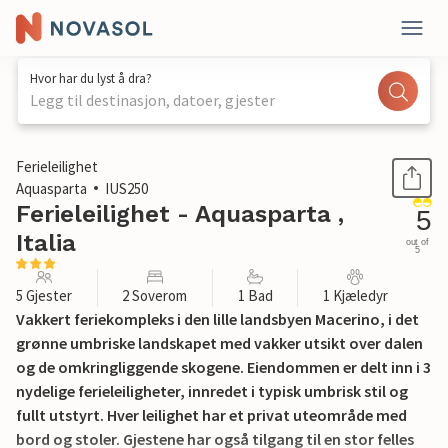
Hvor har du lyst å dra?
Legg til destinasjon, datoer, gjester
1 / 25
Ferieleilighet
Aquasparta
IUS250
Ferieleilighet - Aquasparta ,
5
Italia
out of
5
5 Gjester
2 Soverom
1 Bad
1 Kjæledyr
Vakkert feriekompleks i den lille landsbyen Macerino, i det
grønne umbriske landskapet med vakker utsikt over dalen
og de omkringliggende skogene. Eiendommen er delt inn i 3
nydelige ferieleiligheter, innredet i typisk umbrisk stil og
fullt utstyrt. Hver leilighet har et privat uteområde med
bord og stoler. Gjestene har også tilgang til en stor felles