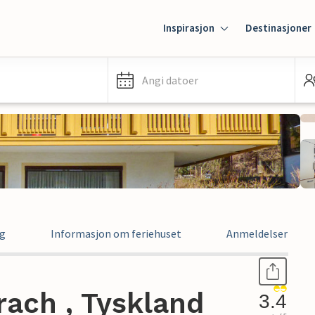
Inspirasjon
Destinasjoner
Angi datoer
ng
Informasjon om feriehuset
Anmeldelser
rrach , Tyskland
3.4