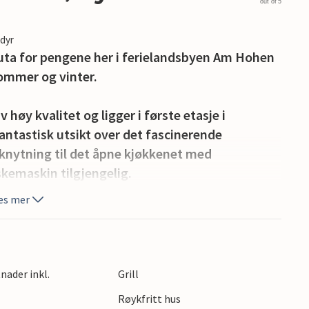
out of 5
edyr
aluta for pengene her i ferielandsbyen Am Hohen
sommer og vinter.
høy kvalitet og ligger i første etasje i
antastisk utsikt over det fascinerende
ilknytning til det åpne kjøkkenet med
skemaskin tilgjengelig.
sikt over fjellene. Mens barna leker på den
es mer
selig kveld med en kald øl eller et godt glass vin.
dsaktiviteter. Feriebyens innsjø er ideell for
eren. Lekeplassen og de mange lekeområdene
nader inkl.
Grill
 meter unna ligger ridestallen Kummersdorf, som
Røykfritt hus