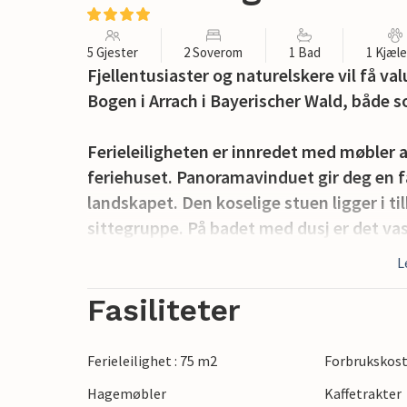
5 Gjester
2 Soverom
1 Bad
1 Kjæl
Fjellentusiaster og naturelskere vil få v
Bogen i Arrach i Bayerischer Wald, både 
Ferieleiligheten er innredet med møbler av 
feriehuset. Panoramavinduet gir deg en f
landskapet. Den koselige stuen ligger i t
sittegruppe. På badet med dusj er det va
Du kan ta imot dagen på terrassen med ut
L
store plenen, inviterer terrassen til en ko
Fasiliteter
Ferieparken tilbyr et bredt utvalg av friti
soling om sommeren og skøyter om vint
Ferieleilighet : 75 m2
Forbrukskost
gir god plass til å utfolde seg. Bare 500
Hagemøbler
Kaffetrakter
ønsker hesteelskere velkommen.