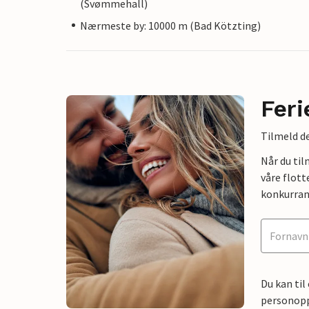
(Svømmehall)
Nærmeste by: 10000 m (Bad Kötzting)
Feri
Tilmeld de
Når du ti
våre flott
konkurran
Du kan til
personoppl