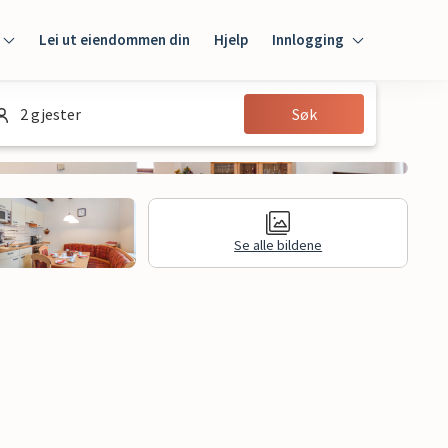
Lei ut eiendommen din
Hjelp
Innlogging
Innlogging
2 gjester
Søk
Gjest
Huseier
Se alle bildene