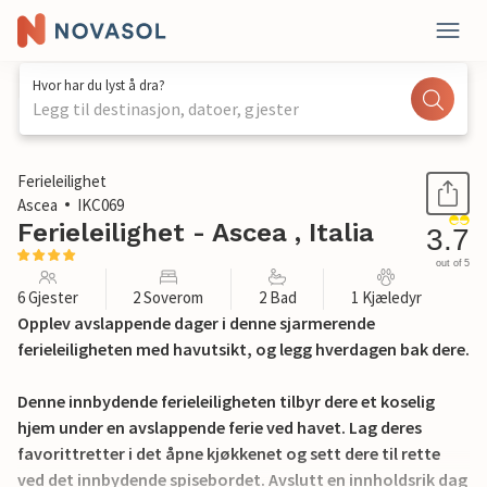
Hvor har du lyst å dra?
Legg til destinasjon, datoer, gjester
1 / 37
Ferieleilighet
Ascea
IKC069
Ferieleilighet - Ascea , Italia
3.7
out of 5
6 Gjester
2 Soverom
2 Bad
1 Kjæledyr
Opplev avslappende dager i denne sjarmerende
ferieleiligheten med havutsikt, og legg hverdagen bak dere.
Denne innbydende ferieleiligheten tilbyr dere et koselig
hjem under en avslappende ferie ved havet. Lag deres
favorittretter i det åpne kjøkkenet og sett dere til rette
ved det innbydende spisebordet. Avslutt en innholdsrik dag