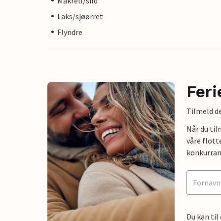
Makrell/sild
Laks/sjøørret
Flyndre
Feri
Tilmeld de
Når du ti
våre flott
konkurran
Du kan til