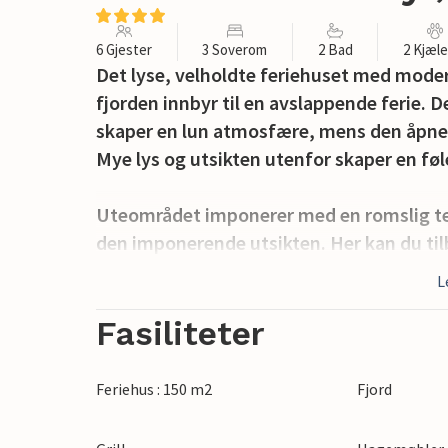
6 Gjester
3 Soverom
2 Bad
2 Kjæl
Det lyse, velholdte feriehuset med moder
fjorden innbyr til en avslappende ferie.
skaper en lun atmosfære, mens den åpne 
Mye lys og utsikten utenfor skaper en føl
Uteområdet imponerer med en romslig ter
den imponerende utsikten. Her kan du tilbr
avslappede omgivelser. Nærheten til natu
L
gåturer.
Fasiliteter
Askøy er et ideelt utgangspunkt for utfluk
bare en kort kjøretur unna, og det samm
Feriehus : 150 m2
Fjord
Fisketorget og Fløyen.