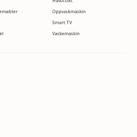
Havutsikt
gemøbler
Oppvaskmaskin
s
Smart TV
el
Vaskemaskin