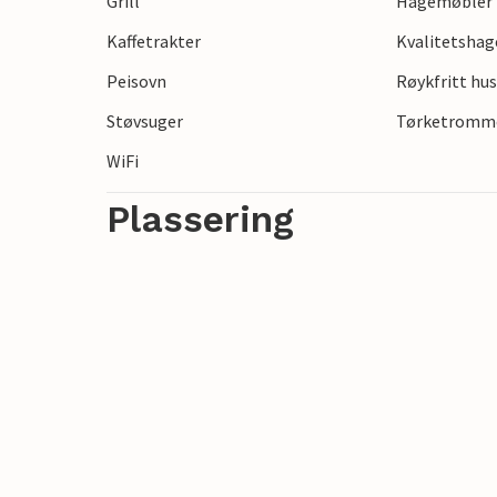
Grill
Hagemøbler
Kaffetrakter
Kvalitetsha
Peisovn
Røykfritt hu
Støvsuger
Tørketromm
WiFi
Plassering