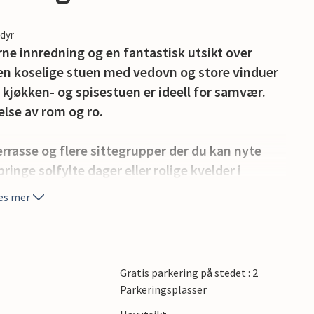
edyr
ne innredning og en fantastisk utsikt over
 Den koselige stuen med vedovn og store vinduer
kjøkken- og spisestuen er ideell for samvær.
else av rom og ro.
rasse og flere sittegrupper der du kan nyte
inge solfylte dager eller rolige kvelder i
ren gir også gode muligheter for fiske og
es mer
ter. Kleppestø med alle viktige fasiliteter ligger
e gjør Bergen med severdigheter som Bryggen,
Gratis parkering på stedet : 2
Parkeringsplasser