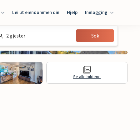
Lei ut eiendommen din
Hjelp
Innlogging
Innlogging
2 gjester
Søk
Gjest
Huseier
Se alle bildene