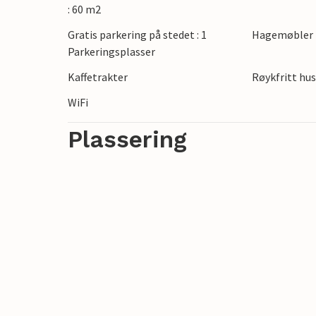
som går helt tilbake til vikingtiden, og i
: 60 m2
det sjarmerende landskapet med forhist
Gratis parkering på stedet : 1
Hagemøbler
ideell for lange spaserturer. Besøk Fosda
Parkeringsplasser
ta en bade- og fisketur i Jammerbukta.
Kaffetrakter
Røykfritt hu
WiFi
Plassering