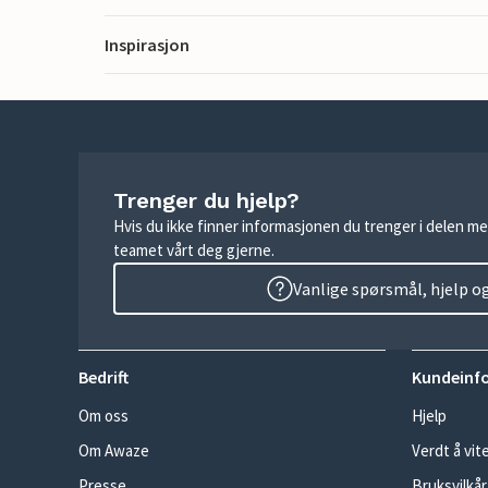
Inspirasjon
Trenger du hjelp?
Hvis du ikke finner informasjonen du trenger i delen me
teamet vårt deg gjerne.
Vanlige spørsmål, hjelp o
Bedrift
Kundeinf
Om oss
Hjelp
Om Awaze
Verdt å vit
Presse
Bruksvilkår