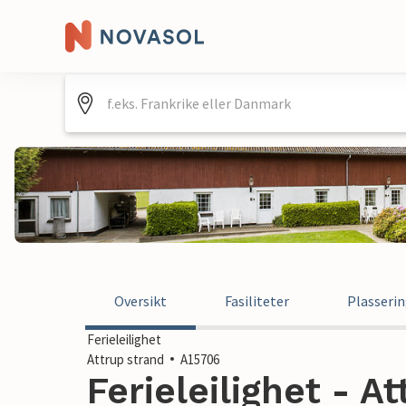
Oversikt
Fasiliteter
Plasseri
Ferieleilighet
Attrup strand
A15706
Ferieleilighet - At