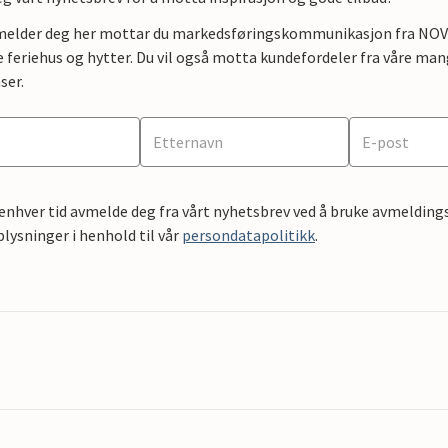
lmelder deg her mottar du markedsføringskommunikasjon fra NOVAS
e feriehus og hytter. Du vil også motta kundefordeler fra våre mang
ser.
 enhver tid avmelde deg fra vårt nyhetsbrev ved å bruke avmeldings
ysninger i henhold til vår
persondatapolitikk
.