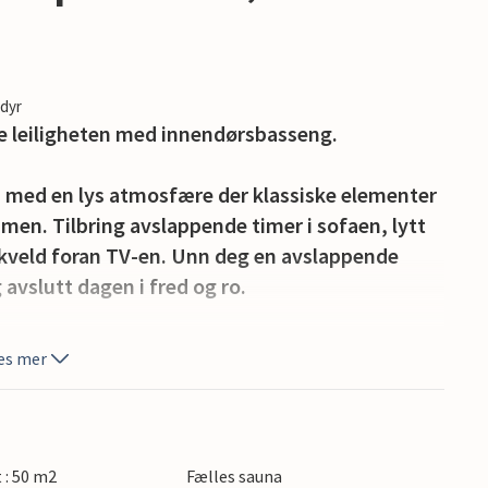
edyr
de leiligheten med innendørsbasseng.
 med en lys atmosfære der klassiske elementer
mmen. Tilbring avslappende timer i sofaen, lytt
ig kveld foran TV-en. Unn deg en avslappende
avslutt dagen i fred og ro.
Kokkedal slotts grunn, som du kan bruke til
es mer
rassen eller fordyp deg i ferielesning. Barna kan
enner på lekeplassen.
llom Limfjorden og Nordsjøen og har en historie
t : 50 m2
Fælles sauna