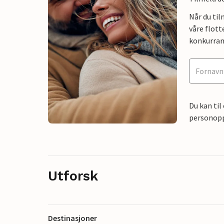
Når du ti
våre flott
konkurran
Du kan til
personoppl
Utforsk
Destinasjoner