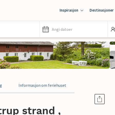
Inspirasjon
Destinasjoner
Angi datoer
ng
Informasjon om feriehuset
trup strand ,