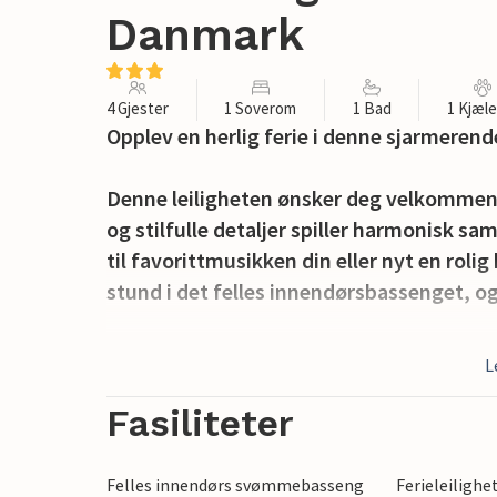
Danmark
4 Gjester
1 Soverom
1 Bad
1 Kjæl
Opplev en herlig ferie i denne sjarmeren
Denne leiligheten ønsker deg velkommen
og stilfulle detaljer spiller harmonisk sa
til favorittmusikken din eller nyt en rol
stund i det felles innendørsbassenget, og 
Denne sjarmerende leiligheten ligger på 
L
spaserturer i fint vær. Spis frokost på ter
leke ute, utforske naturen eller få feriev
Fasiliteter
Kokkedal slott ligger imponerende til me
Felles innendørs svømmebasseng
Ferieleilighe