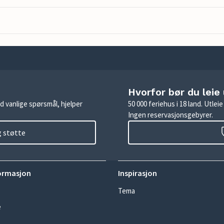
Hvorfor bør du leie
d vanlige spørsmål, hjelper
50 000 feriehus i 18 land. Utle
Ingen reservasjonsgebyrer.
g støtte
ormasjon
Inspirasjon
Tema
e