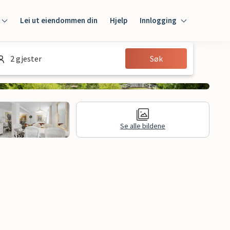
Lei ut eiendommen din
Hjelp
Innlogging
Innlogging
2 gjester
Søk
Gjest
Huseier
Se alle bildene