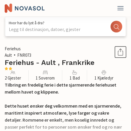
Hvor har du lyst å dra?
Legg til destinasjon, datoer, gjester
1 / 27
Feriehus
Ault
FNR073
Feriehus - Ault , Frankrike
2 Gjester
1 Soverom
1 Bad
1 Kjæledyr
Tilbring en fredelig ferie i dette sjarmerende feriehuset
mellom havet og klippene.
Dette huset ønsker deg velkommen med en sjarmerende,
maritimt inspirert atmosfære, lyse farger og vakre
detaljer. Rommene er enkelt, men koselig innredet og
passer perfekt for to personer som ønsker fred og ro nær