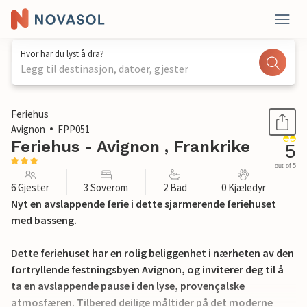
Hvor har du lyst å dra?
Legg til destinasjon, datoer, gjester
1 / 18
Feriehus
Avignon
FPP051
Feriehus - Avignon , Frankrike
5
out of 5
6 Gjester
3 Soverom
2 Bad
0 Kjæledyr
Nyt en avslappende ferie i dette sjarmerende feriehuset
med basseng.
Dette feriehuset har en rolig beliggenhet i nærheten av den
fortryllende festningsbyen Avignon, og inviterer deg til å
ta en avslappende pause i den lyse, provençalske
atmosfæren. Tilbered deilige måltider på det moderne