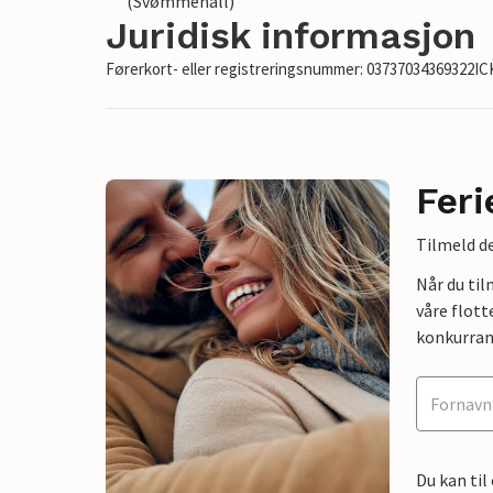
(Svømmehall)
Juridisk informasjon
Førerkort- eller registreringsnummer: 03737034369322I
Feri
Tilmeld de
Når du ti
våre flott
konkurran
Du kan til