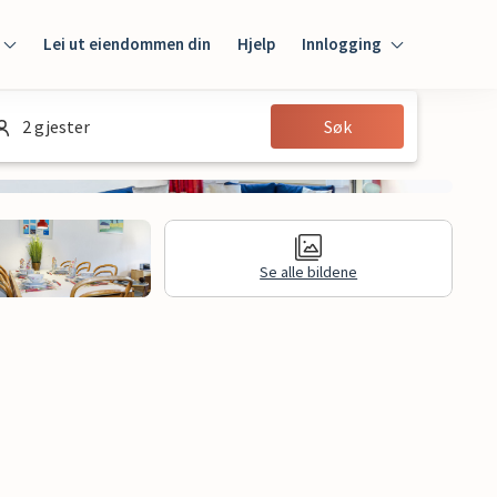
Lei ut eiendommen din
Hjelp
Innlogging
Innlogging
2 gjester
Søk
Gjest
Huseier
Se alle bildene
jon