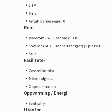
1 TV
Heis
Antall barnesenger: 0
Rom
Baderom - WC uten vask, Dusj
Soverom nr. 1 - Dobbeltseng(er) (2 plasser)
Stue
Fasiliteter
Gass/el.komfyr
Mikrobølgeovn
Oppvaskmaskin
Oppvarming / Energi
Sentralfyr
Utenfor