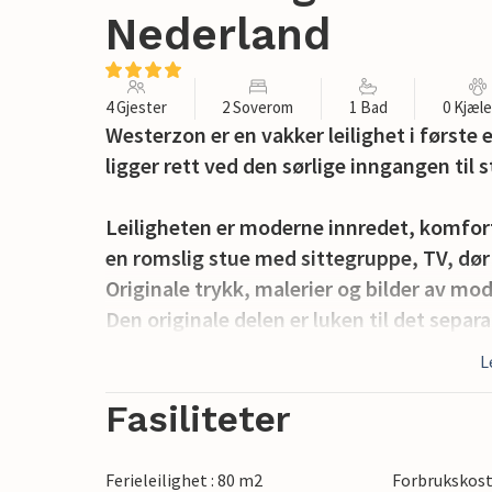
Nederland
4 Gjester
2 Soverom
1 Bad
0 Kjæl
Westerzon er en vakker leilighet i første
ligger rett ved den sørlige inngangen til 
Leiligheten er moderne innredet, komfort
en romslig stue med sittegruppe, TV, dør 
Originale trykk, malerier og bilder av m
Den originale delen er luken til det sepa
oppvaskmaskin, komfyr, kjøleskap, steke
L
og kjøkkenutstyr.
Fasiliteter
Westerzon har 2 romslige soverom, hver
kan sengene skyves fra hverandre. Fra d
Ferieleilighet : 80 m2
Forbrukskost