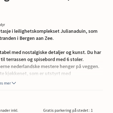
edyr
 etasje i leilighetskomplekset Julianaduin, som
stranden i Bergen aan Zee.
abel med nostalgiske detaljer og kunst. Du har
til terrassen og spisebord med 6 stoler.
oderne nederlandske mestere henger på veggen.
rate kjøkkenet, som er utstyrt med
ovn, mikrobølgeovn, kaffetrakter, vannkoker
es mer
t med en dobbeltseng. I det ene soverommet
et første soverommet kommer du inn på den
nader inkl.
Gratis parkering på stedet : 1