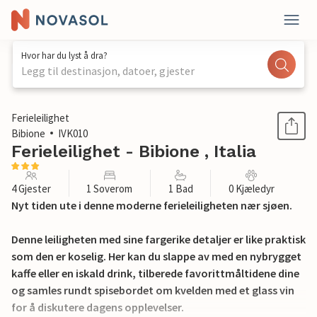
Hvor har du lyst å dra?
Legg til destinasjon, datoer, gjester
1 / 21
Ferieleilighet
Bibione
IVK010
Ferieleilighet - Bibione , Italia
4 Gjester
1 Soverom
1 Bad
0 Kjæledyr
Nyt tiden ute i denne moderne ferieleiligheten nær sjøen.
Denne leiligheten med sine fargerike detaljer er like praktisk
som den er koselig. Her kan du slappe av med en nybrygget
kaffe eller en iskald drink, tilberede favorittmåltidene dine
og samles rundt spisebordet om kvelden med et glass vin
for å diskutere dagens opplevelser.