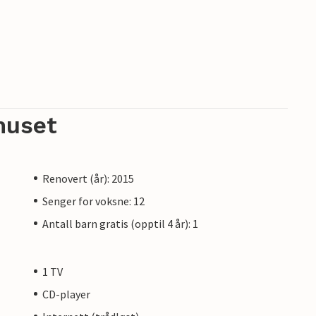
r oppholdet, og du vil ikke få refusjon.
en privat eier, ikke et selskap eller en
rukerlovgivning kanskje ikke gjelder. Du kan
 den samme kundeservicen, og oppholdet ditt vil
ilt overnatting hos en profesjonell eier.
huset
Renovert (år): 2015
Senger for voksne: 12
Antall barn gratis (opptil 4 år): 1
1 TV
CD-player