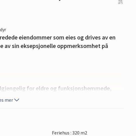
out
of 5
edyr
innredede eiendommer som eies og drives av en
lte av sin eksepsjonelle oppmerksomhet på
t tilgjengelig for eldre og funksjonshemmede,
 som fører opp til villaens hovedinngang og
es mer
olheis og et annet grunt basseng, og villaens
parasoller og sittegrupper.
 kombinert stue og spisestue og et fullt utstyrt
g
Feriehus : 320 m2