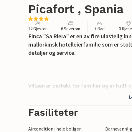
Picafort , Spania
12 Gjester
6 Soverom
7 Bad
0 Kjæl
Finca "Sa Riera" er en av fire ulastelig 
mallorkinsk hotelleierfamilie som er sto
detaljer og service.
Villaen er perfekt for familier og er full
med en alternativ rampe for alle trinnene
L
hageområde. Bassengområdet har trinn, st
store terrasse har rikelig med solsenger, 
Fasiliteter
Villaen er lys og luftig innvendig, med en
Aircondition i hele boligen
Barnevennli