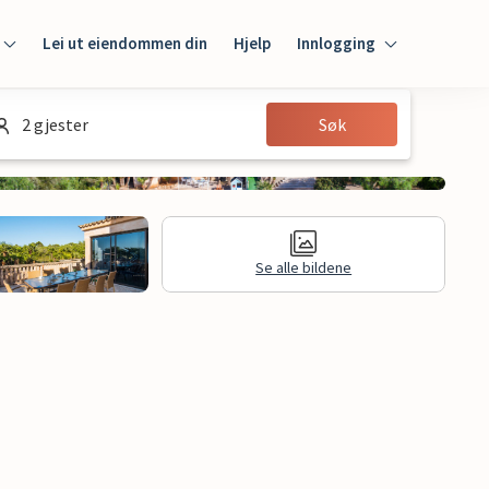
Lei ut eiendommen din
Hjelp
Innlogging
Innlogging
2 gjester
Søk
Gjest
Huseier
Se alle bildene
Juridisk informasjon