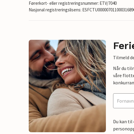
Førerkort- eller registreringsnummer: ETV/7040
Nasjonal registreringslisens: ESFCTU0000070110003168
Feri
Tilmeld de
Når du ti
våre flott
konkurran
Du kan til
personoppl