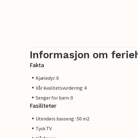
ankomst til overnattingsstedet eller unde
Merk: Denne eiendommen administreres av 
næringsdrivende. Dette betyr at EUs forb
imidlertid være trygg på at vi vil gi deg
ikke være annerledes enn om du hadde best
Informasjon om ferie
Fakta
Kjæledyr: 0
Vår kvalitetsvurdering: 4
Senger for barn: 0
Fasiliteter
Utendørs basseng : 50 m2
Tysk TV