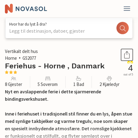
Hvor har du lyst å dra?
Legg til destinasjon, datoer, gjester
1 / 23
Vertikalt delt hus
Horne
G52077
Feriehus - Horne , Danmark
4
out of 5
8 Gjester
5 Soverom
1 Bad
2 Kjæledyr
Nyt en avslappende ferie i dette sjarmerende
bindingsverkshuset.
Inne i feriehuset i tradisjonell stil finner du en lys, åpen stue
med synlige takbjelker og varme tregulv, noe som skaper
en spesielt innbydende atmosfære. Det romslige kjøkkenet
er funksjonelt og stilfullt, og flyter sømløst over i