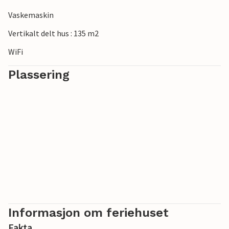
på vakker utsikt over havet. Naturelskere kan observere
dådyr i Dyreborg Skov eller utforske fuglereservatet
Vaskemaskin
Böjden Nor.
Vertikalt delt hus : 135 m2
WiFi
Plassering
Informasjon om feriehuset
Fakta