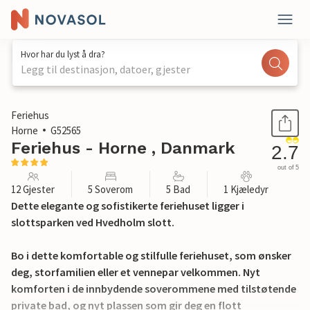
Hvor har du lyst å dra?
Legg til destinasjon, datoer, gjester
1 / 37
Feriehus
Horne
G52565
Feriehus - Horne , Danmark
2.7
out of 5
12 Gjester
5 Soverom
5 Bad
1 Kjæledyr
Dette elegante og sofistikerte feriehuset ligger i
slottsparken ved Hvedholm slott.
Bo i dette komfortable og stilfulle feriehuset, som ønsker
deg, storfamilien eller et vennepar velkommen. Nyt
komforten i de innbydende soverommene med tilstøtende
private bad, og nyt plassen som gir deg en flott