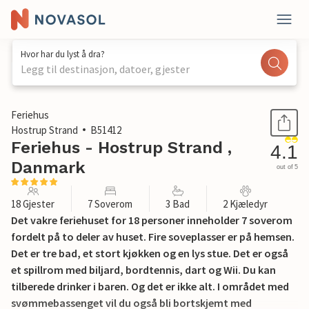
Hvor har du lyst å dra?
Legg til destinasjon, datoer, gjester
1 / 29
Feriehus
Hostrup Strand
B51412
Feriehus - Hostrup Strand ,
4.1
Danmark
out of 5
18 Gjester
7 Soverom
3 Bad
2 Kjæledyr
Det vakre feriehuset for 18 personer inneholder 7 soverom
fordelt på to deler av huset. Fire soveplasser er på hemsen.
Det er tre bad, et stort kjøkken og en lys stue. Det er også
et spillrom med biljard, bordtennis, dart og Wii. Du kan
tilberede drinker i baren. Og det er ikke alt. I området med
svømmebassenget vil du også bli bortskjemt med