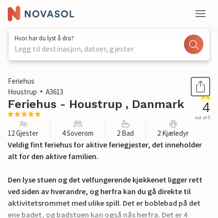
Hvor har du lyst å dra?
Legg til destinasjon, datoer, gjester
1 / 29
Feriehus
Houstrup
A3613
Feriehus - Houstrup , Danmark
4
out of 5
12 Gjester
4 Soverom
2 Bad
2 Kjæledyr
Veldig fint feriehus for aktive feriegjester, det inneholder
alt for den aktive familien.
Den lyse stuen og det velfungerende kjøkkenet ligger rett
ved siden av hverandre, og herfra kan du gå direkte til
aktivitetsrommet med ulike spill. Det er boblebad på det
ene badet, og badstuen kan også nås herfra. Det er 4