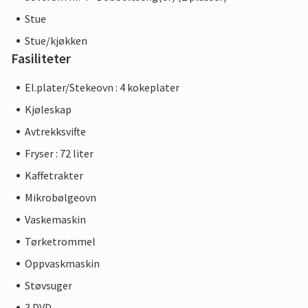
Stue
Stue/kjøkken
Fasiliteter
El.plater/Stekeovn : 4 kokeplater
Kjøleskap
Avtrekksvifte
Fryser : 72 liter
Kaffetrakter
Mikrobølgeovn
Vaskemaskin
Tørketrommel
Oppvaskmaskin
Støvsuger
3 DVD