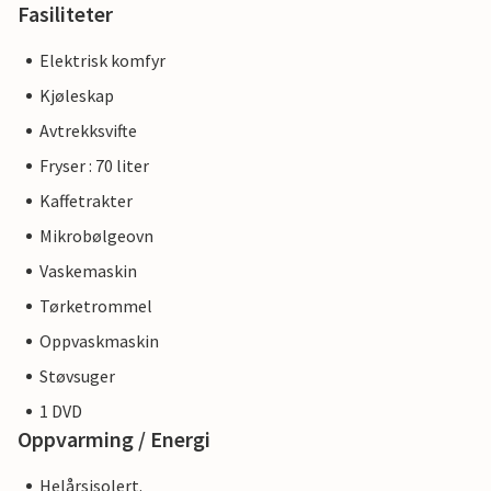
Fasiliteter
Elektrisk komfyr
Kjøleskap
Avtrekksvifte
Fryser : 70 liter
Kaffetrakter
Mikrobølgeovn
Vaskemaskin
Tørketrommel
Oppvaskmaskin
Støvsuger
1 DVD
Oppvarming / Energi
Helårsisolert.