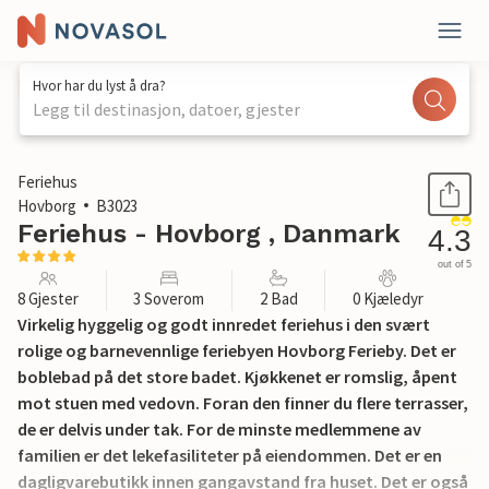
Hvor har du lyst å dra?
Legg til destinasjon, datoer, gjester
1 / 20
Feriehus
Hovborg
B3023
Feriehus - Hovborg , Danmark
4.3
out of 5
8 Gjester
3 Soverom
2 Bad
0 Kjæledyr
Virkelig hyggelig og godt innredet feriehus i den svært
rolige og barnevennlige feriebyen Hovborg Ferieby. Det er
boblebad på det store badet. Kjøkkenet er romslig, åpent
mot stuen med vedovn. Foran den finner du flere terrasser,
de er delvis under tak. For de minste medlemmene av
familien er det lekefasiliteter på eiendommen. Det er en
dagligvarebutikk innen gangavstand fra huset. Det er også