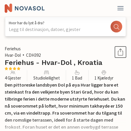
Hvor har du lyst å dra?
Legg til destinasjon, datoer, gjester
1 / 28
Feriehus
Hvar-Dol
CDH392
Feriehus - Hvar-Dol , Kroatia
4 Gjester
Studioleilighet
1 Bad
1 Kjæledyr
Den pittoreske landsbyen Dol på øya Hvar ligger bare et
steinkast fra den velkjente byen Stari Grad, hvor du kan
tilbringe ferien i dette moderne utstyrte feriehuset. Du kan
nå soverommet på loftet, hvor minimum takhøyde er 150
cm, via en vindeltrapp. Fra soverommet har du tilgang til
den romslige terrassen, ideell for å starte dagen med
frokost. Foran huset er det en annen overbygd terrasse