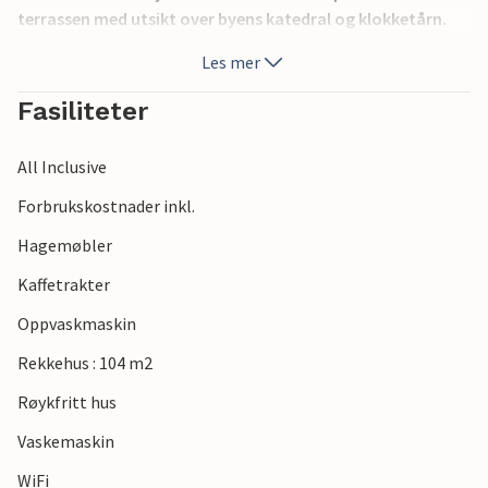
terrassen med utsikt over byens katedral og klokketårn.
Det er en offentlig parkeringsplass i nærheten mot
Les mer
betaling.
Fasiliteter
All Inclusive
Forbrukskostnader inkl.
Hagemøbler
Kaffetrakter
Oppvaskmaskin
Rekkehus : 104 m2
Røykfritt hus
Vaskemaskin
WiFi