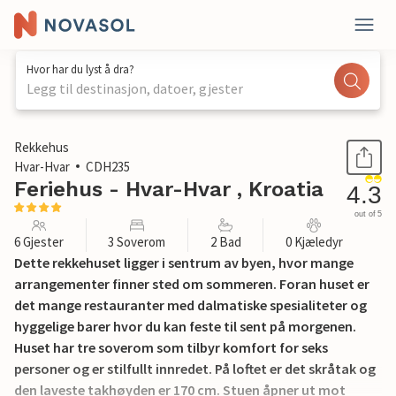
Hvor har du lyst å dra?
Legg til destinasjon, datoer, gjester
1 / 32
Rekkehus
Hvar-Hvar
CDH235
Feriehus - Hvar-Hvar , Kroatia
4.3
out of 5
6 Gjester
3 Soverom
2 Bad
0 Kjæledyr
Dette rekkehuset ligger i sentrum av byen, hvor mange
arrangementer finner sted om sommeren. Foran huset er
det mange restauranter med dalmatiske spesialiteter og
hyggelige barer hvor du kan feste til sent på morgenen.
Huset har tre soverom som tilbyr komfort for seks
personer og er stilfullt innredet. På loftet er det skråtak og
den laveste takhøyden er 170 cm. Stuen åpner ut mot