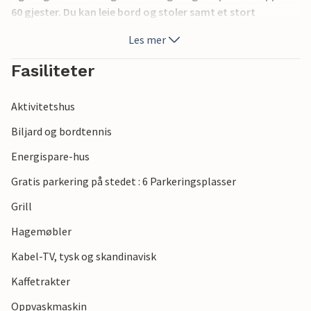
60 gjester. Du kan leie bord og stoler samt et stort
anretningskjøkken - kontakt NOVASOLs bookingtjeneste
Les mer
for mer informasjon.
Huset har en stor hage med bortgjemte steder og
Fasiliteter
terrasser. Du kan slappe av mens du ser på årstidens
blomster og trær. Et feriehus med god plass.
Aktivitetshus
Biljard og bordtennis
Energispare-hus
Gratis parkering på stedet : 6 Parkeringsplasser
Grill
Hagemøbler
Kabel-TV, tysk og skandinavisk
Kaffetrakter
Oppvaskmaskin