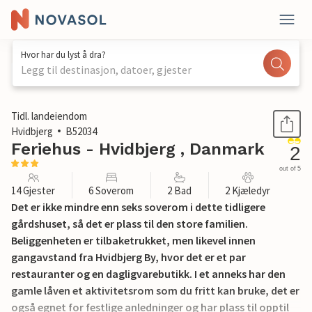
Hvor har du lyst å dra?
Legg til destinasjon, datoer, gjester
1 / 25
Tidl. landeiendom
Hvidbjerg
B52034
Feriehus - Hvidbjerg , Danmark
2
out of 5
14 Gjester
6 Soverom
2 Bad
2 Kjæledyr
Det er ikke mindre enn seks soverom i dette tidligere
gårdshuset, så det er plass til den store familien.
Beliggenheten er tilbaketrukket, men likevel innen
gangavstand fra Hvidbjerg By, hvor det er et par
restauranter og en dagligvarebutikk. I et anneks har den
gamle låven et aktivitetsrom som du fritt kan bruke, det er
også egnet for festlige anledninger og har plass til opptil