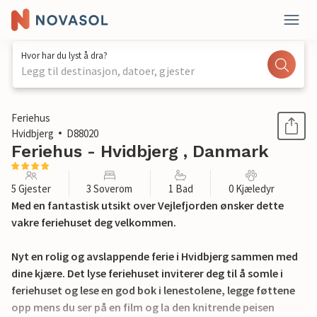
Hvor har du lyst å dra?
Legg til destinasjon, datoer, gjester
1 / 32
Feriehus
Hvidbjerg
D88020
Feriehus - Hvidbjerg , Danmark
5 Gjester
3 Soverom
1 Bad
0 Kjæledyr
Med en fantastisk utsikt over Vejlefjorden ønsker dette
vakre feriehuset deg velkommen.
Nyt en rolig og avslappende ferie i Hvidbjerg sammen med
dine kjære. Det lyse feriehuset inviterer deg til å somle i
feriehuset og lese en god bok i lenestolene, legge føttene
opp mens du ser på en film og la den knitrende peisen