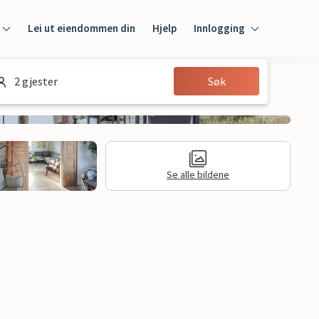
Lei ut eiendommen din
Hjelp
Innlogging
Innlogging
2 gjester
Søk
Gjest
Huseier
Se alle bildene