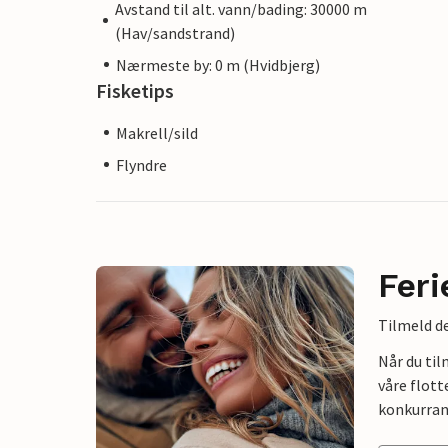
Avstand til alt. vann/bading: 30000 m
(Hav/sandstrand)
Nærmeste by: 0 m (Hvidbjerg)
Fisketips
Makrell/sild
Flyndre
Feri
Tilmeld de
Når du ti
våre flott
konkurran