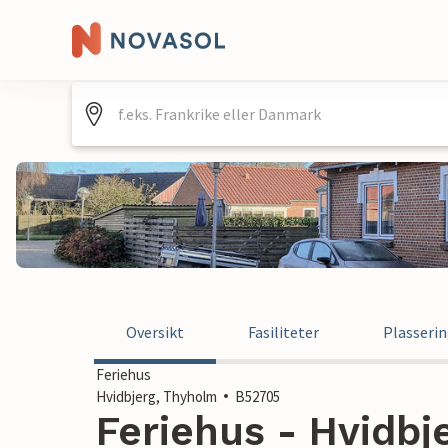
Oversikt
Fasiliteter
Plasseri
Feriehus
Hvidbjerg, Thyholm
B52705
Feriehus - Hvidbj