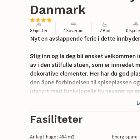
Danmark
8 Gjester
4 Soverom
2 Bad
0 Kjæl
Nyt en avslappende ferie i dette innbyde
Stig inn og la deg bli ønsket velkommen i
av i den stilfulle stuen, som er innredet
dekorative elementer. Her har du god plass 
den åpne forbindelsen til spiseplassen o
utstyrt med funksjonelle hvitevarer og en
som de vevde hengesofaene eller de vakre 
L
inviterer deg til å bli sittende.
Fasiliteter
Flytt ut på den koselige terrassen, som 
planter. Her kan du nyte en kaffe i frisk 
Anlagt hage : 464 m2
Energispare-