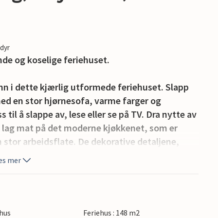
edyr
nde og koselige feriehuset.
nn i dette kjærlig utformede feriehuset. Slapp
 med en stor hjørnesofa, varme farger og
til å slappe av, lese eller se på TV. Dra nytte av
g lag mat på det moderne kjøkkenet, som er
 stor arbeidsflate. De dekorative detaljene,
tredørene, gir interiøret et spesielt preg og
es mer
er utformet med ulike sittegrupper og vakre
luft eller servere en avslappet middag under åpen
hus
Feriehus : 148 m2