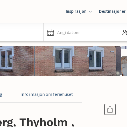
Inspirasjon
Destinasjoner
Angi datoer
ng
Informasjon om feriehuset
erg, Thyholm ,