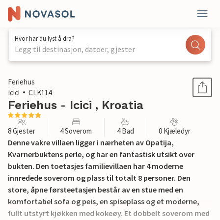
Hvor har du lyst å dra?
Legg til destinasjon, datoer, gjester
1 / 60
Feriehus
Icici
CLK114
Feriehus - Icici , Kroatia
8 Gjester
4 Soverom
4 Bad
0 Kjæledyr
Denne vakre villaen ligger i nærheten av Opatija,
Kvarnerbuktens perle, og har en fantastisk utsikt over
bukten. Den toetasjes familievillaen har 4 moderne
innredede soverom og plass til totalt 8 personer. Den
store, åpne førsteetasjen består av en stue med en
komfortabel sofa og peis, en spiseplass og et moderne,
fullt utstyrt kjøkken med kokeøy. Et dobbelt soverom med