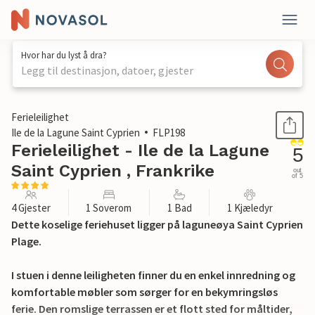
Hvor har du lyst å dra?
Legg til destinasjon, datoer, gjester
1 / 22
Ferieleilighet
Ile de la Lagune Saint Cyprien
FLP198
Ferieleilighet - Ile de la Lagune
5
Saint Cyprien , Frankrike
out
of 5
4 Gjester
1 Soverom
1 Bad
1 Kjæledyr
Dette koselige feriehuset ligger på laguneøya Saint Cyprien
Plage.
I stuen i denne leiligheten finner du en enkel innredning og
komfortable møbler som sørger for en bekymringsløs
ferie. Den romslige terrassen er et flott sted for måltider,