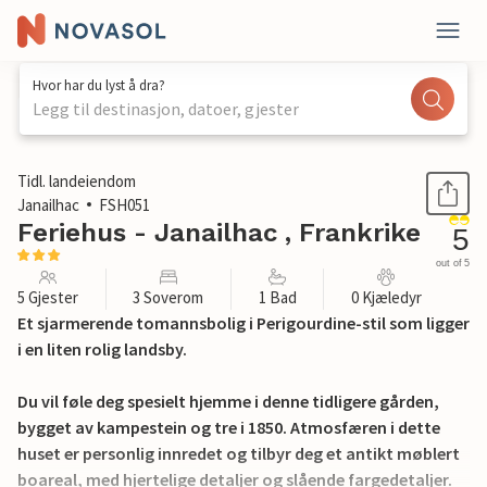
Hvor har du lyst å dra?
Legg til destinasjon, datoer, gjester
1 / 36
Tidl. landeiendom
Janailhac
FSH051
Feriehus - Janailhac , Frankrike
5
out of 5
5 Gjester
3 Soverom
1 Bad
0 Kjæledyr
Et sjarmerende tomannsbolig i Perigourdine-stil som ligger
i en liten rolig landsby.
Du vil føle deg spesielt hjemme i denne tidligere gården,
bygget av kampestein og tre i 1850. Atmosfæren i dette
huset er personlig innredet og tilbyr deg et antikt møblert
boareal, med hjertelige detaljer og slående fargedetaljer.