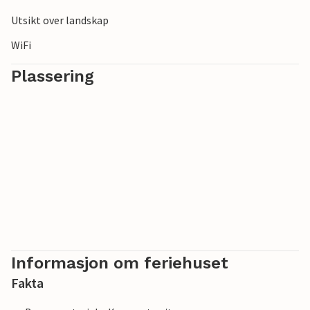
Dette feriehuset er ideelt for en familieferie eller en
avslappende tid med vennegjengen.
Utsikt over landskap
WiFi
Plassering
Informasjon om feriehuset
Fakta