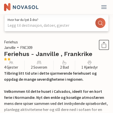
Hvor har du lyst å dra?
Legg til destinasjon, datoer, gjester
1 / 15
Feriehus
Janville
FNC309
Feriehus - Janville , Frankrike
4 Gjester
2 Soverom
2 Bad
1 Kjæledyr
Tilbring litt tid ute i dette sjarmerende feriehuset og
oppdag de mange severdighetene i regionen.
Velkommen til dette huset i Calvados, ideelt for en kort
ferie i Normandie. Nyt den enkle og koselige atmosfæren
mens dere spiser sammen ved det innbydende spisebordet,
planlegg aktivitetene her og slå dere ned i sofaen for en