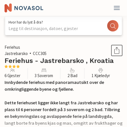
Hvor har du lyst å dra?
Legg til destinasjon, datoer, gjester
1 / 44
Feriehus
Jastrebarsko
CCC305
Feriehus - Jastrebarsko , Kroatia
6 Gjester
3 Soverom
2 Bad
1 Kjæledyr
Innbydende feriehus med panoramautsikt over de
omkringliggende byene og fjellene.
Dette feriehuset ligger ikke langt fra Jastrebarsko og har
plass til 6 personer fordelt på 3 soverom og 2 bad. Tilbring
en bekymringsløs og avslappende ferie på landsbygda,
langt borte fra byens kjas og mas, omgitt av frukthager og