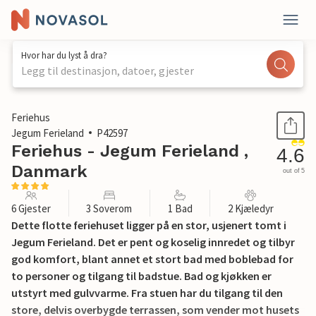
Hvor har du lyst å dra?
Legg til destinasjon, datoer, gjester
1 / 19
Feriehus
Jegum Ferieland
P42597
Feriehus - Jegum Ferieland ,
4.6
Danmark
out of 5
6 Gjester
3 Soverom
1 Bad
2 Kjæledyr
Dette flotte feriehuset ligger på en stor, usjenert tomt i
Jegum Ferieland. Det er pent og koselig innredet og tilbyr
god komfort, blant annet et stort bad med boblebad for
to personer og tilgang til badstue. Bad og kjøkken er
utstyrt med gulvvarme. Fra stuen har du tilgang til den
store, delvis overbygde terrassen, som vender mot husets