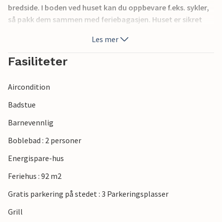
bredside. I boden ved huset kan du oppbevare f.eks. sykler,
så pakk dem sammen med feriebagasjen. Huset er sikret
med et alarmsystem. Jegum Ferieland er familievennlig
Les mer
med lekeplass, minigolf, tennisbane, fotballbane,
hoppepute, gjeterhytte, geiter å klappe, dagligvarebutikk
Fasiliteter
og kafé. Ikke langt unna kan du besøke stridsvogn- og
brannvesenmuseet i Oksbøl. Tirpitz-museet ligger heller
Aircondition
ikke langt fra Ho.
Badstue
Barnevennlig
Boblebad : 2 personer
Energispare-hus
Feriehus : 92 m2
Gratis parkering på stedet : 3 Parkeringsplasser
Grill