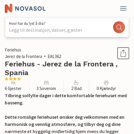
Hvor har du lyst å dra?
Legg til destinasjon, datoer, gjester
1 / 26
Feriehus
Jerez de la Frontera
EAL362
Feriehus - Jerez de la Frontera ,
Spania
6 Gjester
3 Soverom
2 Bad
0 Kjæledyr
Tilbring solfylte dager i dette komfortable feriehuset med
basseng.
Dette romslige feriehuset ønsker deg velkommen med en
harmonisk og vennlig atmosfære, og tilbyr deg og dine
nærmeste et hyggelig midlertidig hjem mens du legger