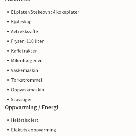
El.plater/Stekeovn : 4 kokeplater
Kjøleskap
Avtrekksvifte
Fryser : 110 liter
Kaffetrakter
Mikrobølgeovn
Vaskemaskin
Tørketrommel
Oppvaskmaskin
Støvsuger
Oppvarming / Energi
Helårsisolert.
Elektrisk oppvarming