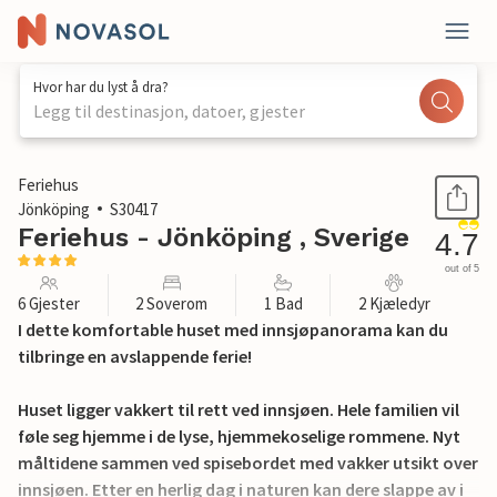
Hvor har du lyst å dra?
Legg til destinasjon, datoer, gjester
1 / 25
Feriehus
Jönköping
S30417
Feriehus - Jönköping , Sverige
4.7
out of 5
6 Gjester
2 Soverom
1 Bad
2 Kjæledyr
I dette komfortable huset med innsjøpanorama kan du
tilbringe en avslappende ferie!
Huset ligger vakkert til rett ved innsjøen. Hele familien vil
føle seg hjemme i de lyse, hjemmekoselige rommene. Nyt
måltidene sammen ved spisebordet med vakker utsikt over
innsjøen. Etter en herlig dag i naturen kan dere slappe av i