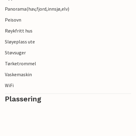
Panorama(hav,fjord,innsjø,elv)
Peisovn
Røykfritt hus
Sløyeplass ute
Støvsuger
Tørketrommel
Vaskemaskin
WiFi
Plassering