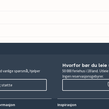
Hvorfor bør du leie
d vanlige spørsmål, hjelper
50 000 feriehus i 18 land. Utle
Ingen reservasjonsgebyrer.
g støtte
ormasjon
Inspirasjon