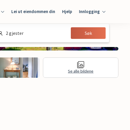
Lei ut eiendommen din
Hjelp
Innlogging
Innlogging
2 gjester
Søk
Gjest
Huseier
Se alle bildene