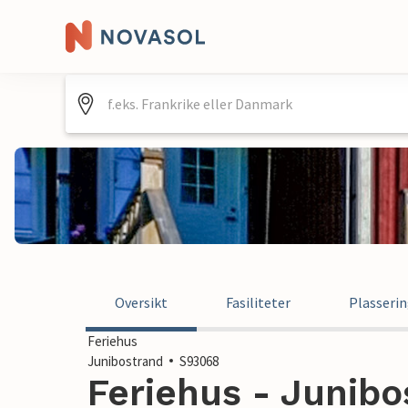
Oversikt
Fasiliteter
Plasseri
Feriehus
Junibostrand
S93068
Feriehus - Junibo