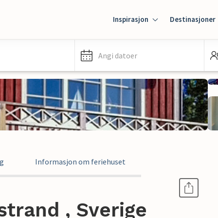
Inspirasjon
Destinasjoner
Angi datoer
ng
Informasjon om feriehuset
strand , Sverige