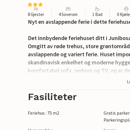
8 Gjester
4 Soverom
1 Bad
0 Kjæl
Nyt en avslappende ferie i dette feriehu
Det innbydende feriehuset ditt i Junibosa
Omgitt av røde trehus, store grøntområder
avslappende og variert ferie. Huset imp
skandinavisk enkelhet og moderne hygge.
komfortabel sofa, vedovn og TV, og er det
praktiske kjøkkenet har alt du trenger for
L
På verandaen er det rikelig med sitteplass
Fasiliteter
hyggelig grillaften, eller nyt morgentime
omkringliggende naturen. I hagen er det pl
Feriehus : 75 m2
Gratis parker
Parkeringspl
Gå turer på den nærliggende stranden elle