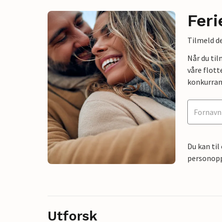
Feri
Tilmeld de
Når du ti
våre flott
konkurran
Du kan til
personoppl
Utforsk