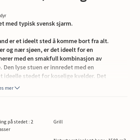
edyr
set med typisk svensk sjarm.
nd er et ideelt sted å komme bort fra alt.
 og nær sjøen, er det ideelt for en
onerer med en smakfull kombinasjon av
 Den lyse stuen er innredet med en
 ideelle stedet for koselige kvelder. Det
 å tilberede måltider.
es mer
er som innbyr til avslapning. Bruk grillen til en
ne med en kopp kaffe og utsikt over den
ass til at barna kan leke eller bare slappe av.
ing på stedet : 2
Grill
asser
r utforsk det pittoreske kystlandskapet. I