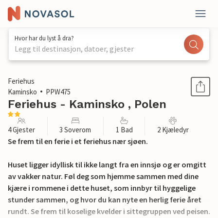
Hvor har du lyst å dra?
Legg til destinasjon, datoer, gjester
1 / 14
Feriehus
Kaminsko
PPW475
Feriehus - Kaminsko , Polen
4 Gjester
3 Soverom
1 Bad
2 Kjæledyr
Se frem til en ferie i et feriehus nær sjøen.
Huset ligger idyllisk til ikke langt fra en innsjø og er omgitt
av vakker natur. Føl deg som hjemme sammen med dine
kjære i rommene i dette huset, som innbyr til hyggelige
stunder sammen, og hvor du kan nyte en herlig ferie året
rundt. Se frem til koselige kvelder i sittegruppen ved peisen.