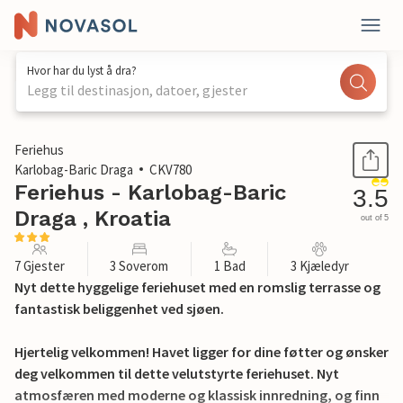
Hvor har du lyst å dra?
Legg til destinasjon, datoer, gjester
1 / 32
Feriehus
Karlobag-Baric Draga
CKV780
Feriehus - Karlobag-Baric
3.5
Draga , Kroatia
out of 5
7 Gjester
3 Soverom
1 Bad
3 Kjæledyr
Nyt dette hyggelige feriehuset med en romslig terrasse og
fantastisk beliggenhet ved sjøen.
Hjertelig velkommen! Havet ligger for dine føtter og ønsker
deg velkommen til dette velutstyrte feriehuset. Nyt
atmosfæren med moderne og klassisk innredning, og finn