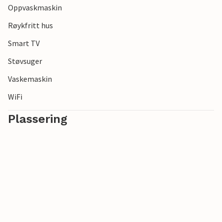
Oppvaskmaskin
natur, kultur og nytelse.
Røykfritt hus
Smart TV
Støvsuger
Vaskemaskin
WiFi
Plassering