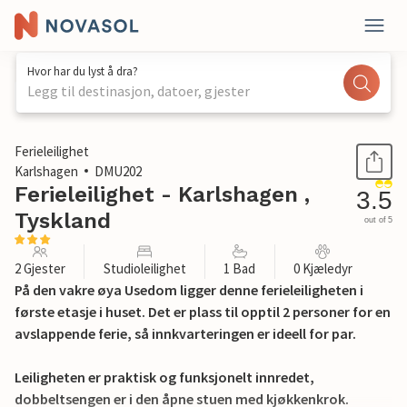
Hvor har du lyst å dra?
Legg til destinasjon, datoer, gjester
1 / 7
Ferieleilighet
Karlshagen
DMU202
Ferieleilighet - Karlshagen ,
3.5
Tyskland
out of 5
2 Gjester
Studioleilighet
1 Bad
0 Kjæledyr
På den vakre øya Usedom ligger denne ferieleiligheten i
første etasje i huset. Det er plass til opptil 2 personer for en
avslappende ferie, så innkvarteringen er ideell for par.
Leiligheten er praktisk og funksjonelt innredet,
dobbeltsengen er i den åpne stuen med kjøkkenkrok.