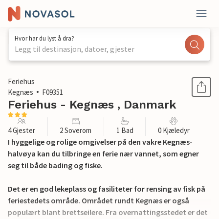
Hvor har du lyst å dra?
Legg til destinasjon, datoer, gjester
1 / 12
Feriehus
Kegnæs
F09351
Feriehus - Kegnæs , Danmark
4 Gjester
2 Soverom
1 Bad
0 Kjæledyr
I hyggelige og rolige omgivelser på den vakre Kegnæs-
halvøya kan du tilbringe en ferie nær vannet, som egner
seg til både bading og fiske.
Det er en god lekeplass og fasiliteter for rensing av fisk på
feriestedets område. Området rundt Kegnæs er også
populært blant brettseilere. Fra overnattingsstedet er det