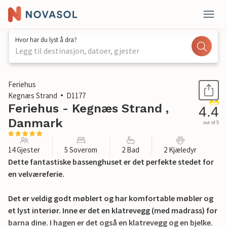
Hvor har du lyst å dra?
Legg til destinasjon, datoer, gjester
1 / 22
Feriehus
Kegnæs Strand
D1177
Feriehus - Kegnæs Strand ,
4.4
Danmark
out of 5
14 Gjester
5 Soverom
2 Bad
2 Kjæledyr
Dette fantastiske bassenghuset er det perfekte stedet for
en velværeferie.
Det er veldig godt møblert og har komfortable møbler og
et lyst interiør. Inne er det en klatrevegg (med madrass) for
barna dine. I hagen er det også en klatrevegg og en bjelke.