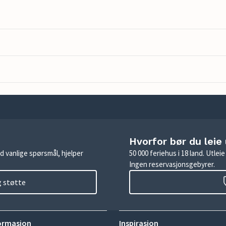
Hvorfor bør du leie
d vanlige spørsmål, hjelper
50 000 feriehus i 18 land. Utle
Ingen reservasjonsgebyrer.
g støtte
ormasjon
Inspirasjon