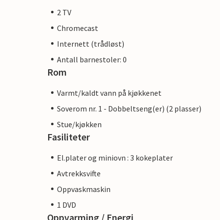
2 TV
Chromecast
Internett (trådløst)
Antall barnestoler: 0
Rom
Varmt/kaldt vann på kjøkkenet
Soverom nr. 1 - Dobbeltseng(er) (2 plasser)
Stue/kjøkken
Fasiliteter
El.plater og miniovn : 3 kokeplater
Avtrekksvifte
Oppvaskmaskin
1 DVD
Oppvarming / Energi