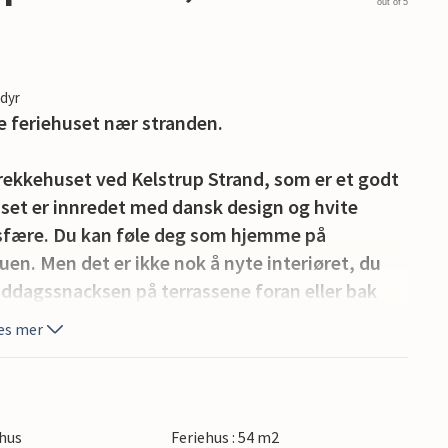
out of 5
edyr
re feriehuset nær stranden.
rekkehuset ved Kelstrup Strand, som er et godt
set er innredet med dansk design og hvite
osfære. Du kan føle deg som hjemme på
en. Men det er ikke nok å nyte interiøret, du
ddagssnacksen på terrassene foran eller bak
es mer
t, og Kelstrup-stranden er like fantastisk. Hvis
oen hundre meter til et utsiktspunkt hvor du kan
ligger i nærheten av huset, og her finner du
hus
Feriehus : 54 m2