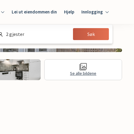
Lei ut eiendommen din
Hjelp
Innlogging
Innlogging
2 gjester
Søk
Gjest
Huseier
Se alle bildene