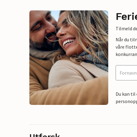
Feri
Tilmeld de
Når du ti
våre flott
konkurran
Du kan til
personoppl
Utforsk