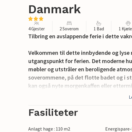
Danmark
4 Gjester
2 Soverom
1 Bad
1 Kjæl
Tilbring en avslappende ferie i dette vak
Velkommen til dette innbydende og lyse 
utgangspunkt for ferien. Det moderne hu
møbler og utstråler en beroligende atm
soverommene, på det flotte badet og i stu
kan også nyte morgenkaffen eller ettermi
huset.
L
Den vakre naturen starter rett foran huse
Fasiliteter
du følger en liten sti, kommer du etter n
se ut over vannet. Et grønt fellesområde 
Anlagt hage : 110 m2
Energispare-