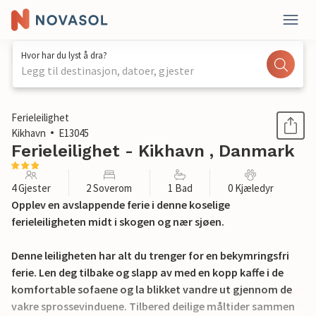
Hvor har du lyst å dra?
Legg til destinasjon, datoer, gjester
1 / 16
Ferieleilighet
Kikhavn
E13045
Ferieleilighet - Kikhavn , Danmark
4 Gjester
2 Soverom
1 Bad
0 Kjæledyr
Opplev en avslappende ferie i denne koselige
ferieleiligheten midt i skogen og nær sjøen.
Denne leiligheten har alt du trenger for en bekymringsfri
ferie. Len deg tilbake og slapp av med en kopp kaffe i de
komfortable sofaene og la blikket vandre ut gjennom de
vakre sprossevinduene. Tilbered deilige måltider sammen