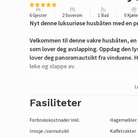
6 Gjester
2 Soverom
1 Bad
0 Kjæl
Nyt denne luksuriøse husbåten med en pr
Velkommen til denne vakre husbåten, en fe
som lover deg avslapping. Oppdag den l
lover deg panoramautsikt fra vinduene. He
leke og slappe av.
Flere terrasseområder, spesielt den store
L
inviterer til sosialt samvær under åpen h
Fasiliteter
Nyt den bekymringsløse beliggenheten i 
vannsportsaktiviteter, fisketurer og bad
Forbrukskostnader inkl.
Hagemøbler
mange varierte aktiviteter. Ta en spaser
Innsjø-/vannutsikt
Kaffetrakter
langs Meuse og nyt det vakre landskapet