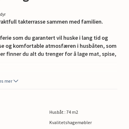
edyr
aktfull takterrasse sammen med familien.
rie som du garantert vil huske i lang tid og
yse og komfortable atmosfæren i husbåten, som
r finner du alt du trenger for å lage mat, spise,
 takterrassen, lover deg avslapping i solen og
es mer
immel.
De Spaanjerd marina, og se frem til mange
eglede. Området rundt Kinrooi byr også på
Husbåt : 74 m2
tur eller sykkeltur gjennom de vakre landsbyene
Kvalitetshagemøbler
 i Hoge Kempen nasjonalpark. Du kan også