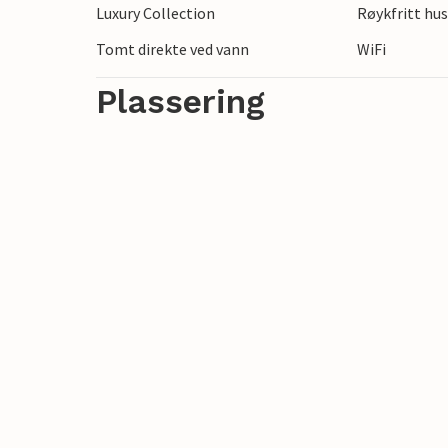
Luxury Collection
Røykfritt hu
besøke de innbydende byene Maaseik og H
noen hundre meter unna.
Tomt direkte ved vann
WiFi
Plassering