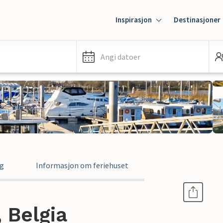
Inspirasjon
Destinasjoner
Angi datoer
ng
Informasjon om feriehuset
, Belgia