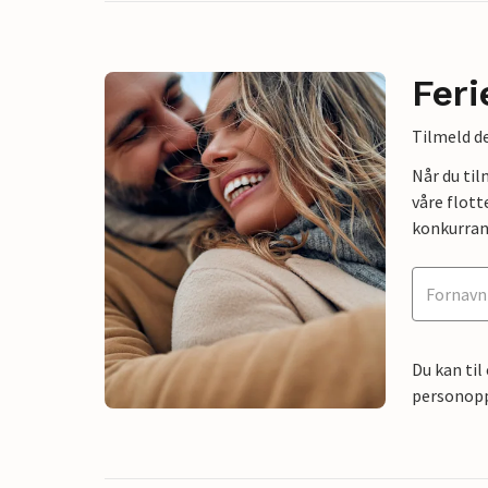
Feri
Tilmeld de
Når du ti
våre flott
konkurran
Du kan til
personoppl