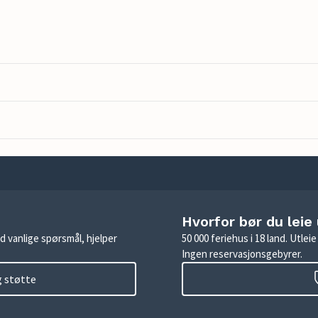
Hvorfor bør du leie
d vanlige spørsmål, hjelper
50 000 feriehus i 18 land. Utle
Ingen reservasjonsgebyrer.
g støtte