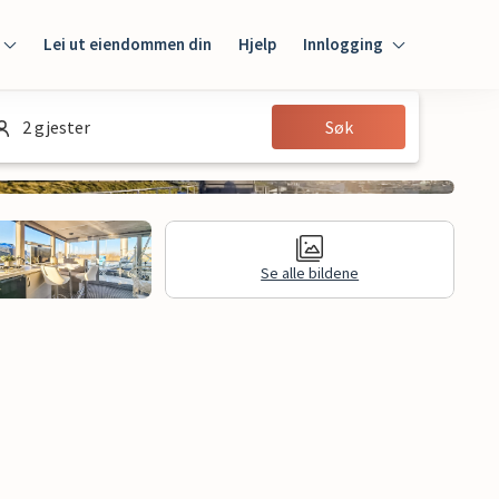
Lei ut eiendommen din
Hjelp
Innlogging
Innlogging
2 gjester
Søk
Gjest
Huseier
Se alle bildene