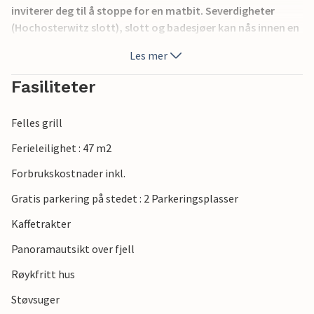
inviterer deg til å stoppe for en matbit. Severdigheter
(Hochosterwitz slott), slott og badesjøer kan nås innen en
radius på 30 kilometer. Terrassebassenget Klein St. Paul
Les mer
ligger bare 500 meter unna.
Fasiliteter
Felles grill
Ferieleilighet : 47 m2
Forbrukskostnader inkl.
Gratis parkering på stedet : 2 Parkeringsplasser
Kaffetrakter
Panoramautsikt over fjell
Røykfritt hus
Støvsuger