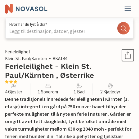
Hvor har du lyst å dra?
Legg til destinasjon, datoer, gjester
1 / 12
Ferieleilighet
Klein St. Paul/Kärnten
AKA144
Ferieleilighet - Klein St.
Paul/Kärnten , Østerrike
4 Gjester
1 Soverom
1 Bad
2 Kjæledyr
Denne tradisjonelt innredede ferieleiligheten i Kärnten (1.
etasje) integrert i en gård på 750 m over havet tilbyr den
perfekte muligheten til å nyte en ferie i naturen. Gården er
omgitt av et tett skogkledd, tynt befolket område med
vakre turmuligheter mellom 630 og 2040 moh - perfekt for
ferien med hunden din. Tallrike alpehytter og fjellstuer